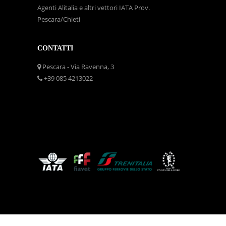
Agenti Alitalia e altri vettori IATA Prov.
Pescara/Chieti
CONTATTI
Pescara - Via Ravenna, 3
+39 085 4213022