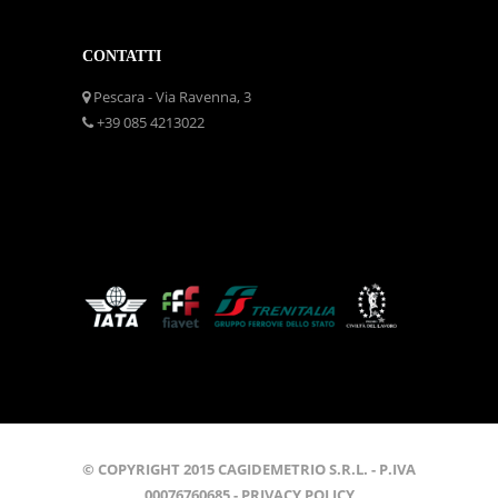
CONTATTI
Pescara - Via Ravenna, 3
+39 085 4213022
© COPYRIGHT 2015 CAGIDEMETRIO S.R.L. - P.IVA
00076760685 -
PRIVACY POLICY