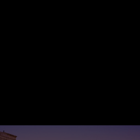
#novembre
#cagidemetrioagenziaviagg
i
#touroperator