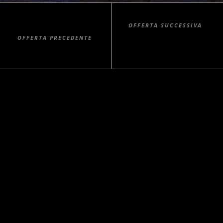
OFFERTA SUCCESSIVA
CROCIERA EMIRATI - PARTENZA
OFFERTA PRECEDENTE
ZANZIBAR - IGV DONGWE CLUB
CON VOLO DA PESCARA
Agenti Alitalia e altri vettori IATA Prov.
Pescara/Chieti
CONTATTI
Pescara - Via Ravenna, 3
+39 085 4213022